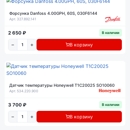
Форсунка Danfoss 4.00GPH, 60S, 030F6144
Арт. 327.892.141
2 650 ₽
В наличии
−
+
В корзину
Датчик температуры Honeywell T1C20025 SO10060
Арт. 534.220.900
3 700 ₽
В наличии
−
+
В корзину