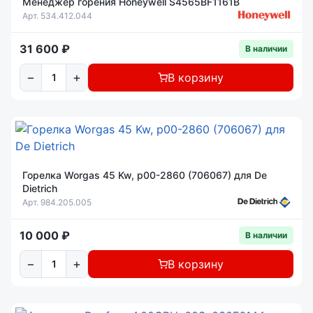
Менеджер горения Honeywell S4565BF1161B
Арт. 534.412.044
31 600 ₽
В наличии
−
+
В корзину
Горелка Worgas 45 Kw, p00-2860 (706067) для De
Dietrich
Арт. 984.205.005
10 000 ₽
В наличии
−
+
В корзину