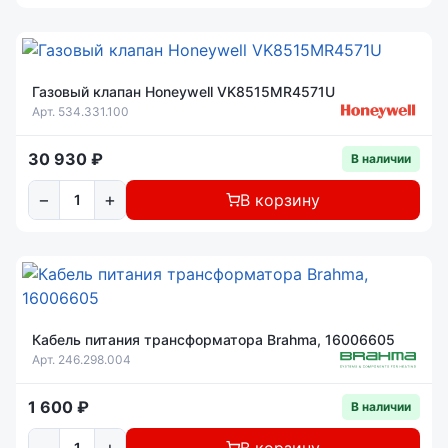
Газовый клапан Honeywell VK8515MR4571U
Арт. 534.331.100
30 930 ₽
В наличии
−
+
В корзину
Кабель питания трансформатора Brahma, 16006605
Арт. 246.298.004
1 600 ₽
В наличии
−
+
В корзину