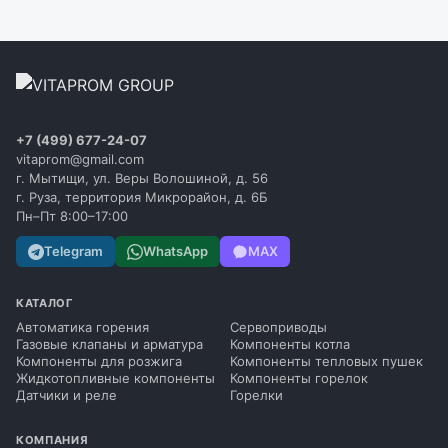
+7 (499) 677-24-07
vitaprom@gmail.com
г. Мытищи, ул. Веры Волошиной, д. 56
г. Руза, территория Микрорайон, д. 6Б
Пн–Пт 8:00–17:00
Telegram
WhatsApp
MAX
КАТАЛОГ
Автоматика горения
Сервоприводы
Газовые клапаны и арматура
Компоненты котла
Компоненты для розжига
Компоненты тепловых пушек
Жидкотопливные компоненты
Компоненты горелок
Датчики и реле
Горелки
КОМПАНИЯ