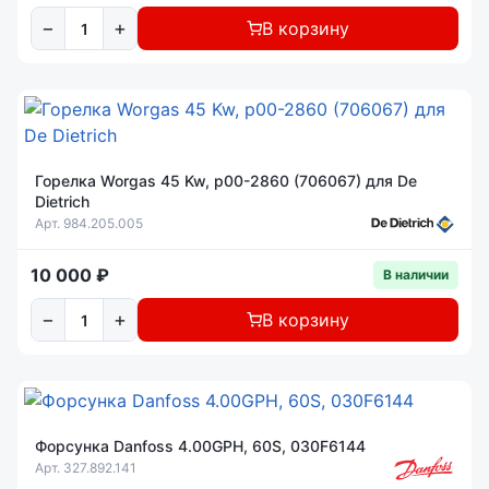
−
+
В корзину
Горелка Worgas 45 Kw, p00-2860 (706067) для De
Dietrich
Арт. 984.205.005
10 000 ₽
В наличии
−
+
В корзину
Форсунка Danfoss 4.00GPH, 60S, 030F6144
Арт. 327.892.141