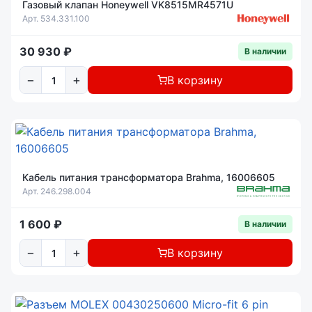
Газовый клапан Honeywell VK8515MR4571U
Арт. 534.331.100
30 930 ₽
В наличии
−
+
В корзину
Кабель питания трансформатора Brahma, 16006605
Арт. 246.298.004
1 600 ₽
В наличии
−
+
В корзину